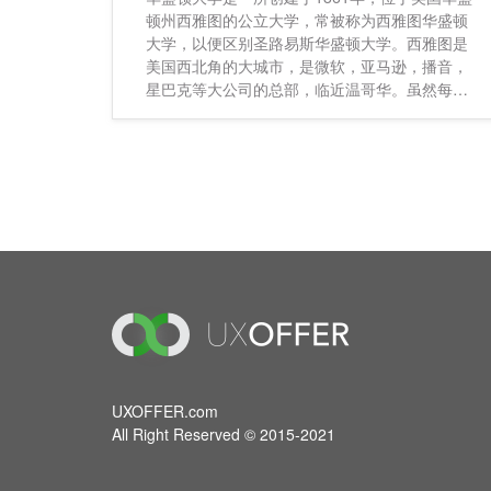
顿州西雅图的公立大学，常被称为西雅图华盛顿
大学，以便区别圣路易斯华盛顿大学。西雅图是
美国西北角的大城市，是微软，亚马逊，播音，
星巴克等大公司的总部，临近温哥华。虽然每年
有8-9个月的雨季，但是整个城市常年都是绿色
的，被誉为长青城。 该校是美国西岸最
UXOFFER.com
All Right Reserved © 2015-2021